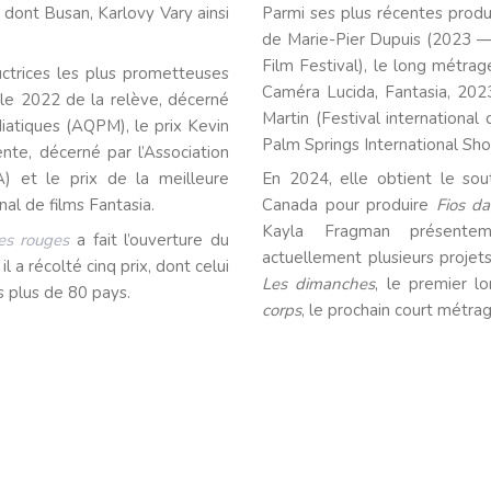
, dont Busan, Karlovy Vary ainsi
Parmi ses plus récentes produ
de Marie-Pier Dupuis (2023 — P
Film Festival), le long métra
trices les plus prometteuses
Caméra Lucida, Fantasia, 202
ele 2022 de la relève, décerné
Martin (Festival internation
iatiques (AQPM), le prix Kevin
Palm Springs International Shor
te, décerné par l’Association
) et le prix de la meilleure
En 2024, elle obtient le so
al de films Fantasia.
Canada pour produire
Fios da
Kayla Fragman présentem
es rouges
a fait l’ouverture du
actuellement plusieurs proje
l a récolté cinq prix, dont celui
Les dimanches
, le premier l
s plus de 80 pays.
corps
, le prochain court métr