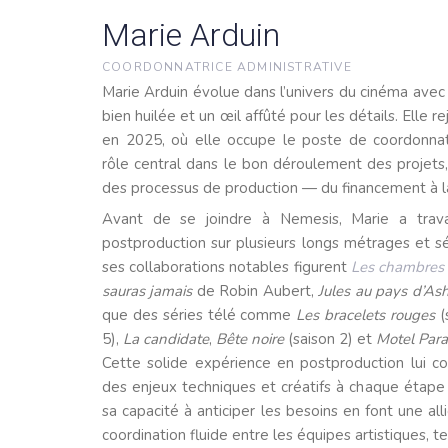
Marie Arduin
COORDONNATRICE ADMINISTRATIVE
Marie Arduin évolue dans l’univers du cinéma avec 
bien huilée et un œil affûté pour les détails. Elle 
en 2025, où elle occupe le poste de coordonnatr
rôle central dans le bon déroulement des projets,
des processus de production — du financement à la 
Avant de se joindre à Nemesis, Marie a trav
postproduction sur plusieurs longs métrages et sé
ses collaborations notables figurent
Les chambres
sauras jamais
de Robin Aubert,
Jules au pays d’As
que des séries télé comme
Les bracelets rouges
(
5),
La candidate
,
Bête noire
(saison 2) et
Motel Para
Cette solide expérience en postproduction lui c
des enjeux techniques et créatifs à chaque étape 
sa capacité à anticiper les besoins en font une al
coordination fluide entre les équipes artistiques, t