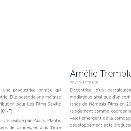
Amélie Trembl
PRODUCTRICE
 une productrice primée qui
Détentrice d’un baccalauré
trie. Elle possède une maîtrise
médiatique ainsi que d’un certi
ribution pour Les Films Séville
rangs de Némésis Films en 20
 (ONF).
rapidement comme coordonnatr
volet émergent de la compagn
erfly
, réalisé par Pascal Plante,
développement et la productio
stival de Cannes, en plus d’être