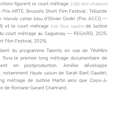
ctions figurent le court métrage
L’été des chaleurs
rix ARTE, Brussels Short Film Festival ; Telluride
ge
Irlande cahier bleu
d’Olivier Godin (Prix ACCQ —
3) et le court métrage
Les faux sapins
de Justine
al du court métrage au Saguenay — REGARD, 2025,
t Film Festival, 2025).
utient du programme Talents en vue de Téléfilm
 Terra
le premier long métrage documentaire de
ent en postproduction. Amélie développe
ts, notamment
Haute saison
de Sarah Baril Gaudet,
ong métrage de Justine Martin ainsi que
Corps-à-
age de Romane Garant Chartrand.